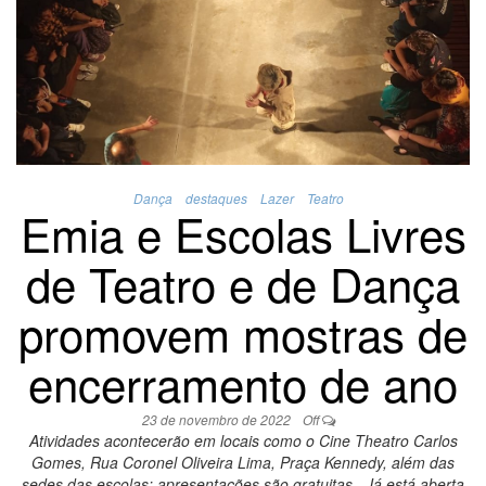
Dança
destaques
Lazer
Teatro
Emia e Escolas Livres
de Teatro e de Dança
promovem mostras de
encerramento de ano
23 de novembro de 2022
Off
Atividades acontecerão em locais como o Cine Theatro Carlos
Gomes, Rua Coronel Oliveira Lima, Praça Kennedy, além das
sedes das escolas; apresentações são gratuitas Já está aberta