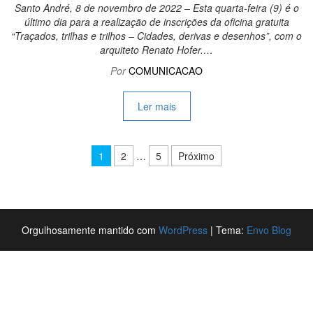
Santo André, 8 de novembro de 2022 – Esta quarta-feira (9) é o
último dia para a realização de inscrições da oficina gratuita
“Traçados, trilhas e trilhos – Cidades, derivas e desenhos”, com o
arquiteto Renato Hofer.…
Por
COMUNICACAO
Ler mais
Paginação de posts
1
2
…
5
Próximo
Orgulhosamente mantido com
WordPress
|
Tema:
Envo Blog