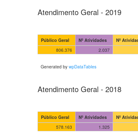
Atendimento Geral - 2019
Público Geral
Nº Atividades
Nº Ativid
806.376
2.037
Generated by
wpDataTables
Atendimento Geral - 2018
Público Geral
Nº Atividades
Nº Ativid
578.163
1.325