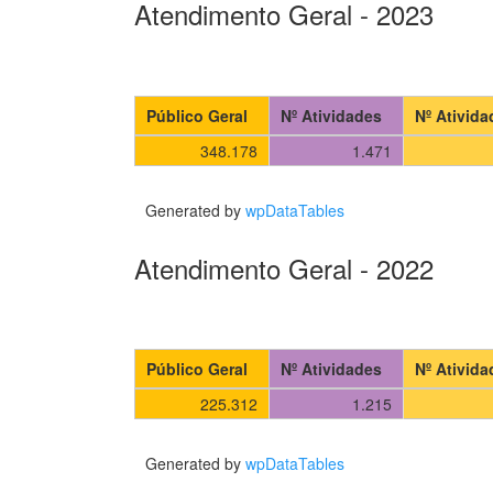
Atendimento Geral - 2023
Público Geral
Nº Atividades
Nº Ativid
348.178
1.471
Generated by
wpDataTables
Atendimento Geral - 2022
Público Geral
Nº Atividades
Nº Ativid
225.312
1.215
Generated by
wpDataTables