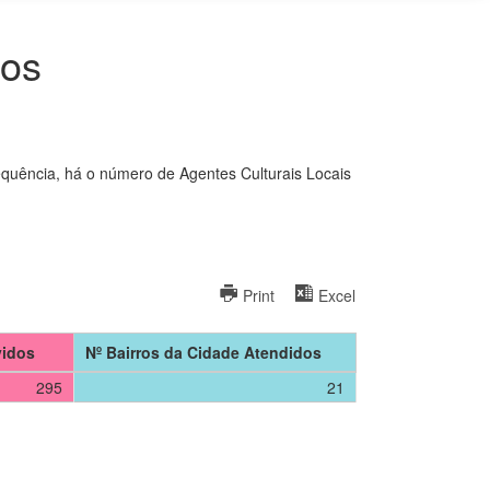
tos
equência, há o número de Agentes Culturais Locais
Print
Excel
vidos
Nº Bairros da Cidade Atendidos
295
21