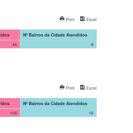
Print
Excel
vidos
Nº Bairros da Cidade Atendidos
44
6
Print
Excel
vidos
Nº Bairros da Cidade Atendidos
106
16