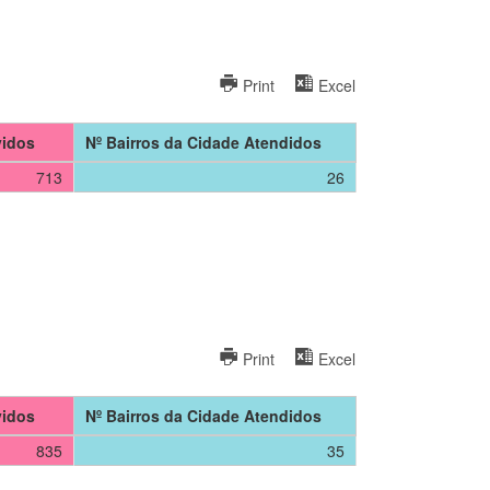
Print
Excel
vidos
Nº Bairros da Cidade Atendidos
713
26
Print
Excel
vidos
Nº Bairros da Cidade Atendidos
835
35