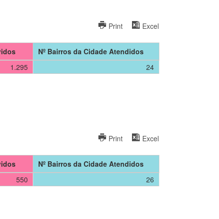
Print
Excel
vidos
Nº Bairros da Cidade Atendidos
1.295
24
Print
Excel
vidos
Nº Bairros da Cidade Atendidos
550
26