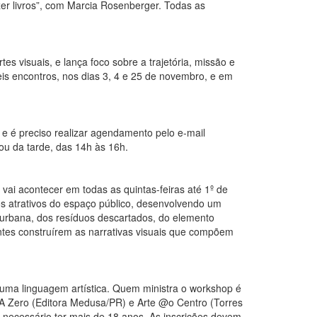
er livros”, com Marcia Rosenberger. Todas as
s visuais, e lança foco sobre a trajetória, missão e
is encontros, nos dias 3, 4 e 25 de novembro, e em
o e é preciso realizar agendamento pelo e-mail
ou da tarde, das 14h às 16h.
vai acontecer em todas as quintas-feiras até 1º de
os atrativos do espaço público, desenvolvendo um
 urbana, dos resíduos descartados, do elemento
antes construírem as narrativas visuais que compõem
r uma linguagem artística. Quem ministra o workshop é
cas A Zero (Editora Medusa/PR) e Arte @o Centro (Torres
 necessário ter mais de 18 anos. As inscrições devem