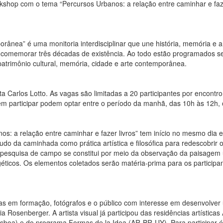
kshop com o tema “Percursos Urbanos: a relação entre caminhar e faz
nea” é uma monitoria interdisciplinar que une história, memória e arte
a comemorar três décadas de existência. Ao todo estão programados se
trimônio cultural, memória, cidade e arte contemporânea.
ta Carlos Lotto. As vagas são limitadas a 20 participantes por encontr
em participar podem optar entre o período da manhã, das 10h às 12h, 
: a relação entre caminhar e fazer livros” tem início no mesmo dia e 
do da caminhada como prática artística e filosófica para redescobrir 
A pesquisa de campo se constitui por meio da observação da paisagem
géticos. Os elementos coletados serão matéria-prima para os particip
tistas em formação, fotógrafos e o público com interesse em desenvolve
cia Rosenberger. A artista visual já participou das residências artísti
Lisboa) e do programa Formas de la Idea (AR-BR-UY). Para participar é