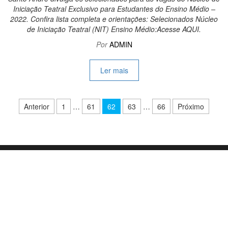
Iniciação Teatral Exclusivo para Estudantes do Ensino Médio –
2022. Confira lista completa e orientações: Selecionados Núcleo
de Iniciação Teatral (NIT) Ensino Médio:Acesse AQUI.
Por
ADMIN
Ler mais
Paginação de posts
Anterior
1
…
61
62
63
…
66
Próximo
Orgulhosamente mantido com
WordPress
|
Tema:
Envo Blog