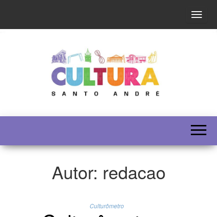
Altern
SECULT
Autor:
redacao
Culturômetro