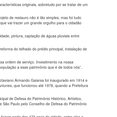
acterísticas originais, sobretudo por se tratar de um
jeto de restauro não é tão simples, mas foi tudo
ue vai trazer um grande orgulho para o cidadão
lidade, pintura, captação de águas pluviais entre
orma do telhado do prédio principal, instalação de
ssa ordem de serviço. Investimento na nossa
 população a esse patrimônio que é de todos nós”,
 Octaviano Armando Gaiarsa foi inaugurado em 1914 e
ntunes, que funcionou até 1978, quando a Prefeitura
pal de Defesa do Patrimônio Histórico, Artístico,
de São Paulo pelo Conselho de Defesa do Patrimônio
e fazem parte dos 473 anos da cidade, entre eles a