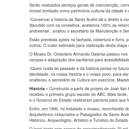
Serão realizados serviços gerais de manutenção, corre
imóvel tombado como patrimônio cultural da cidade e
“Conservar a história de Santo André dá o direito à n
discutido com os conselhos, acatamos 100% as reivi
andreense”, exaltou o secretário de Manutenção e Ser
Estão previstas ações na fachada, cobertura e forro, pi
outros. O custo estimado para realização desta etapa
O Museu Dr. Octaviano Armando Gaiarsa passou nos úl
rampas e adaptação dos sanitários para acessibilidad
“Quem cuida do passado e da história pensa no futur
identidade, na nossa história e o nosso povo, para da
enalteceu o secretário de Cultura em exercício, Maest
História –
Construído a partir de projeto de José Va
recebeu o primeiro grupo escolar do ABC. Mais tarde,
e o Governo do Estado realizaram parceria para que 
Enfim, em 1990, foi instalado o museu, reconhecido do
Arquitetônico-Urbanístico e Paisagístico de Santo A
Histórico, Arqueológico, Artístico e Turístico do Esta
O local conta com acervo de aproximadamente 70 mil it