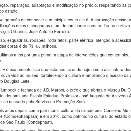
ção, reparação, adaptação e modificação no prédio, respeitando as car
 do estado.
ova geração de conhecer o município como ele é. A aprovação desse pro
ndicações deles e chegamos a um denominador comum. Tenho certeza q
viços Urbanos, José Antônio Ferreira.
so, esquadrias, rodapés, roda-tetos, parte elétrica, atenção à acessibi
 das obras é de R$ 4,8 milhões.
timos anos por uma primeira etapa de intervenções que contemplou ref
e.
o. E é exatamente isso que estamos fazendo hoje com a assinatura de
r nova vida ao museu, fortalecendo a cultura e ampliando o acesso da
ro Douglas Leite.
n Humbeck e fachada de J.B. Maroni, o prédio que abriga o Museu Dr.
 foi denominada Escola Estadual Professor José Augusto de Azevedo A
fosse ocupado pelo Serviço de Promoção Social.
is anos depois como patrimônio cultural da cidade pelo Conselho Munici
ndré (Comdephaapasa) e em 2010, como patrimônio cultural do estado 
do de São Paulo (Condephaat).
ens, entre objetos, fotos e documentos históricos e obras de arte*qu