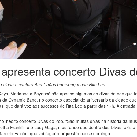
 apresenta concerto Divas 
rá ainda a cantora Ana Cañas homenageando Rita Lee
a Keys, Madonna e Beyoncé são apenas algumas da divas do pop que te
s da Dynamic Band, no concerto especial de aniversário da cidade qu
, que dará voz aos sucessos de Rita Lee a partir das 17h. A entrada 
 no inédito concerto Divas do Pop. “São muitas divas na história da mú
tha Franklin até Lady Gaga, mostrando que dentro das Divas, existe t
o Marcelo Falcão, que vai reger a orquestra nesse domingo