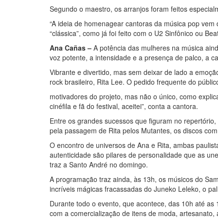
Segundo o maestro, os arranjos foram feitos especial
“A ideia de homenagear cantoras da música pop vem d
“clássica”, como já foi feito com o U2 Sinfônico ou Bea
Ana Cañas –
A potência das mulheres na música aind
voz potente, a intensidade e a presença de palco, a 
Vibrante e divertido, mas sem deixar de lado a emo
rock brasileiro, Rita Lee. O pedido frequente do públ
motivadores do projeto, mas não o único, como explic
cinéfila e fã do festival, aceitei”, conta a cantora.
Entre os grandes sucessos que figuram no repertório,
pela passagem de Rita pelos Mutantes, os discos com a
O encontro de universos de Ana e Rita, ambas paulist
autenticidade são pilares de personalidade que as une
traz a Santo André no domingo.
A programação traz ainda, às 13h, os músicos do Samb
incríveis mágicas fracassadas do Juneko Leleko, o pa
Durante todo o evento, que acontece, das 10h até as 1
com a comercialização de itens de moda, artesanato, a