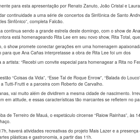
mente para esta apresentação por Renato Zanuto, João Cristal e Laura
ar continuidade a uma série de concertos da Sinfônica de Santo And
tles Sinfônico”, completa Falcão.
a continua sendo a grande estrela deste domingo, com o show de Ana
cantora está homenageando Rita Lee em seu novo show, Rita Total, que
ção, o show promete conectar gerações em uma homenagem apaixonada
ico para que Ana Cañas interpretasse a obra de Rita Lee foi um dos
a a artista: “Recebi um convite especial para homenagear a Rita no F
 estão “Coisas da Vida”, “Esse Tal de Roque Enrow”, “Balada do Louco”
 Tutti-Frutti e a parceira com Roberto de Carvalho.
anas, vai muito além de dividirem a mesma cidade de nascimento. Irre
m em atitude, e essas características tão marcantes se refletem no p
a de Terreiro de Mauá, o espetáculo circense “Raiow Rainhas”, às 14
lhaço.
7h, haverá atividades recreativas do projeto Mais Lazer e a presença 
rtes plásticas e gastronomia, a partir das 11h.