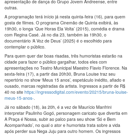
apresentação de dança do Grupo Jovem Andreense, entre
outras.
A programação terá início já nesta quinta-feira (16), para quem
gosta de filmes. O programa Cinemão de Quinta exibirá, às
19h30, o longa ‘Que Horas Ela Volta’ (2015), comédia e drama
com Regina Casé. Já no dia 23, também às 19h30, o
documentário ‘A Voz de Deus’ (2025) é o escolhido para
contemplar o público.
Para quem quer dar boas risadas, três humoristas estarão na
cidade para fazer o público gargalhar, todos eles com
apresentações no Teatro Municipal Maestro Flavio Florence. Na
sexta-feira (17), a partir das 20h30, Bruna Louise traz seu
repertório no show ‘Meus 15 anos’, espetáculo inédito, afiado e
ousado, marcas registradas da artista. Ingressos a partir de R$
40 no site
https://ingressodigital.com/evento/20215/bruna-louise-
meus-15-anos-
.
Já no sábado (18), às 20h, é a vez de Maurício Manfrini
interpretar Paulinho Gogó, personagem caricato que divertia em
A Praça é Nossa, subir ao palco para seu show ‘Só e Bem
Acompanhado’, no qual o ator e humorista trata sobre a vida
após perder sua Nega Juju para outro homem. Os ingressos