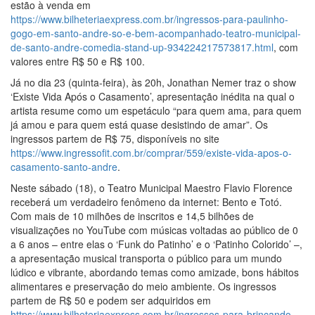
estão à venda em
https://www.bilheteriaexpress.com.br/ingressos-para-paulinho-
gogo-em-santo-andre-so-e-bem-acompanhado-teatro-municipal-
de-santo-andre-comedia-stand-up-934224217573817.html
, com
valores entre R$ 50 e R$ 100.
Já no dia 23 (quinta-feira), às 20h, Jonathan Nemer traz o show
‘Existe Vida Após o Casamento’, apresentação inédita na qual o
artista resume como um espetáculo “para quem ama, para quem
já amou e para quem está quase desistindo de amar”. Os
ingressos partem de R$ 75, disponíveis no site
https://www.ingressofit.com.br/comprar/559/existe-vida-apos-o-
casamento-santo-andre
.
Neste sábado (18), o Teatro Municipal Maestro Flavio Florence
receberá um verdadeiro fenômeno da internet: Bento e Totó.
Com mais de 10 milhões de inscritos e 14,5 bilhões de
visualizações no YouTube com músicas voltadas ao público de 0
a 6 anos – entre elas o ‘Funk do Patinho’ e o ‘Patinho Colorido’ –,
a apresentação musical transporta o público para um mundo
lúdico e vibrante, abordando temas como amizade, bons hábitos
alimentares e preservação do meio ambiente. Os ingressos
partem de R$ 50 e podem ser adquiridos em
https://www.bilheteriaexpress.com.br/ingressos-para-brincando-