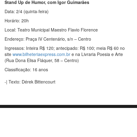
Stand Up de Humor, com Igor Guimarães
Data: 2/4 (quinta-feira)
Horário: 20h
Local: Teatro Municipal Maestro Flavio Florence
Endereço: Praça IV Centenário, s/n – Centro
Ingressos: Inteira R$ 120; antecipado: R$ 100; meia R$ 60 no
site
www.bilheteriaexpress.com.br
e na Livraria Poesia e Arte
(Rua Dona Elisa Fláquer, 58 – Centro)
Classificação: 16 anos
-| Texto: Dérek Bittencourt
Orgulhosamente mantido com
WordPress
|
Tema:
Envo Blog