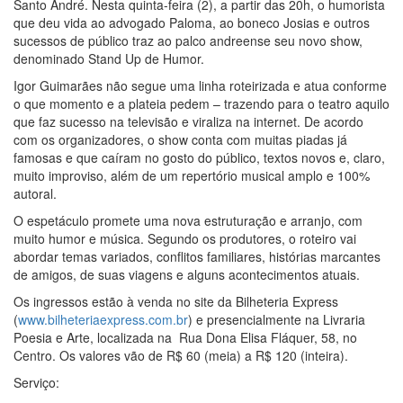
Santo André. Nesta quinta-feira (2), a partir das 20h, o humorista
que deu vida ao advogado Paloma, ao boneco Josias e outros
sucessos de público traz ao palco andreense seu novo show,
denominado Stand Up de Humor.
Igor Guimarães não segue uma linha roteirizada e atua conforme
o que momento e a plateia pedem – trazendo para o teatro aquilo
que faz sucesso na televisão e viraliza na internet. De acordo
com os organizadores, o show conta com muitas piadas já
famosas e que caíram no gosto do público, textos novos e, claro,
muito improviso, além de um repertório musical amplo e 100%
autoral.
O espetáculo promete uma nova estruturação e arranjo, com
muito humor e música. Segundo os produtores, o roteiro vai
abordar temas variados, conflitos familiares, histórias marcantes
de amigos, de suas viagens e alguns acontecimentos atuais.
Os ingressos estão à venda no site da Bilheteria Express
(
www.bilheteriaexpress.com.br
) e presencialmente na Livraria
Poesia e Arte, localizada na Rua Dona Elisa Fláquer, 58, no
Centro. Os valores vão de R$ 60 (meia) a R$ 120 (inteira).
Serviço: