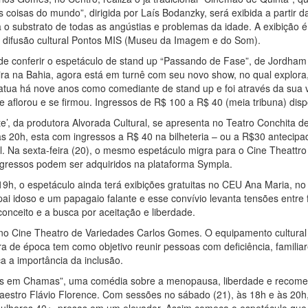
 coisas do mundo”, dirigida por Laís Bodanzky, será exibida a parti
o substrato de todas as angústias e problemas da idade. A exibição é 
e difusão cultural Pontos MIS (Museu da Imagem e do Som).
de conferir o espetáculo de stand up “Passando de Fase”, de Jordham
eira na Bahia, agora está em turnê com seu novo show, no qual explo
 atua há nove anos como comediante de stand up e foi através da sua v
e aflorou e se firmou. Ingressos de R$ 100 a R$ 40 (meia tribuna) dispo
te’, da produtora Alvorada Cultural, se apresenta no Teatro Conchita 
às 20h, esta com ingressos a R$ 40 na bilheteria – ou a R$30 antecip
el. Na sexta-feira (20), o mesmo espetáculo migra para o Cine Theat
gressos podem ser adquiridos na plataforma Sympla.
19h, o espetáculo ainda terá exibições gratuitas no CEU Ana Maria, no
 idoso e um papagaio falante e esse convívio levanta tensões entre f
conceito e a busca por aceitação e liberdade.
s no Cine Theatro de Variedades Carlos Gomes. O equipamento cultura
ra de época tem como objetivo reunir pessoas com deficiência, familia
a a importância da inclusão.
s em Chamas”, uma comédia sobre a menopausa, liberdade e recomeço,
 Maestro Flávio Florence. Com sessões no sábado (21), às 18h e às 2