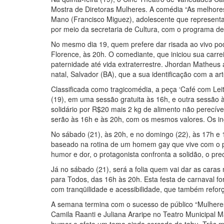
Mostra de Diretoras Mulheres. A comédia “As melhores
Mano (Francisco Miguez), adolescente que representa 
por meio da secretaria de Cultura, com o programa d
No mesmo dia 19, quem prefere dar risada ao vivo po
Florence, às 20h. O comediante, que iniciou sua carr
paternidade até vida extraterrestre. Jhordan Matheus
natal, Salvador (BA), que a sua identificação com a art
Classificada como tragicomédia, a peça ‘Café com Lei
(19), em uma sessão gratuita às 16h, e outra sessão 
solidário por R$20 mais 2 kg de alimento não perecív
serão às 16h e às 20h, com os mesmos valores. Os in
No sábado (21), às 20h, e no domingo (22), às 17h e 
baseado na rotina de um homem gay que vive com o pai
humor e dor, o protagonista confronta a solidão, o pre
Já no sábado (21), será a folia quem vai dar as cara
para Todos, das 16h às 20h. Esta festa de carnaval fo
com tranqüilidade e acessibilidade, que também reforç
A semana termina com o sucesso de público “Mulhere
Camila Raanti e Juliana Araripe no Teatro Municipal