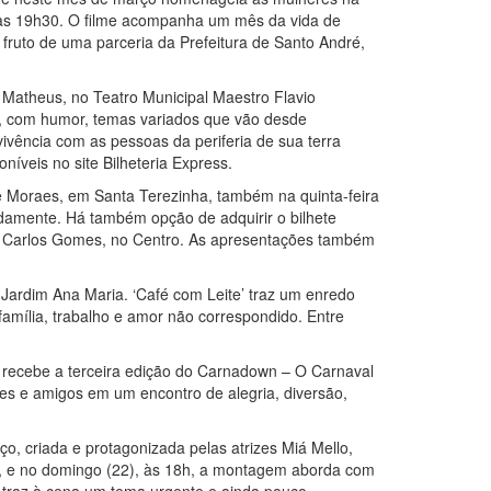
r das 19h30. O filme acompanha um mês da vida de
fruto de uma parceria da Prefeitura de Santo André,
 Matheus, no Teatro Municipal Maestro Flavio
ra, com humor, temas variados que vão desde
ivência com as pessoas da periferia de sua terra
níveis no site Bilheteria Express.
de Moraes, em Santa Terezinha, também na quinta-feira
adamente. Há também opção de adquirir o bilhete
tro Carlos Gomes, no Centro. As apresentações também
 Jardim Ana Maria. ‘Café com Leite’ traz um enredo
amília, trabalho e amor não correspondido. Entre
l recebe a terceira edição do Carnadown – O Carnaval
res e amigos em um encontro de alegria, diversão,
 criada e protagonizada pelas atrizes Miá Mello,
0h, e no domingo (22), às 18h, a montagem aborda com