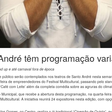
 André têm programação var
nd up e até carnaval fora de época
de público serão contemplados nos teatros de Santo André nesta sem
à feira de empreendedores do Festival Multicultural, passando pelo s
 ‘Café com Leite’ além da completa comédia sobre as agruras do clim
o Municipal, que recebe a abertura desta programação, na quarta-fei
lticultural. A iniciativa reunirá 24 expositores nesta edição, com op
arlos Gomes, no Centro, realiza o já tradicional “Cinemão de Quinta”