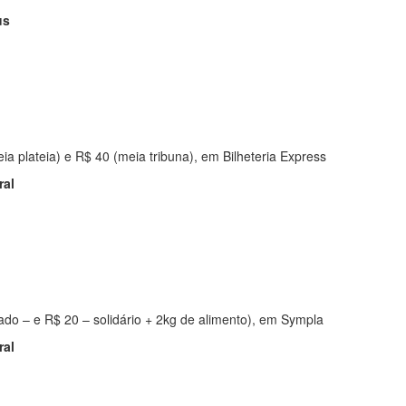
us
eia plateia) e R$ 40 (meia tribuna), em Bilheteria Express
ral
pado – e R$ 20 – solidário + 2kg de alimento), em Sympla
ral