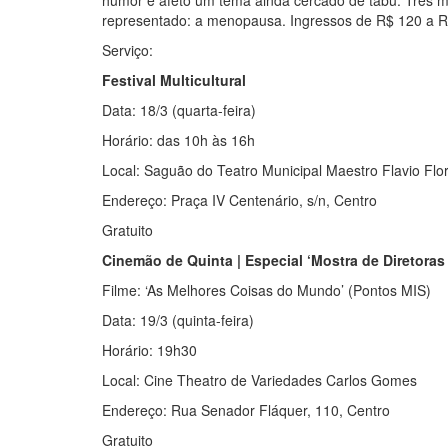
humor e afeto um tema ainda cercado de tabu. Três 
representado: a menopausa. Ingressos de R$ 120 a R$
Serviço:
Festival Multicultural
Data: 18/3 (quarta-feira)
Horário: das 10h às 16h
Local: Saguão do Teatro Municipal Maestro Flavio Flo
Endereço: Praça IV Centenário, s/n, Centro
Gratuito
Cinemão de Quinta | Especial ‘Mostra de Diretoras
Filme: ‘As Melhores Coisas do Mundo’ (Pontos MIS)
Data: 19/3 (quinta-feira)
Horário: 19h30
Local: Cine Theatro de Variedades Carlos Gomes
Endereço: Rua Senador Fláquer, 110, Centro
Gratuito