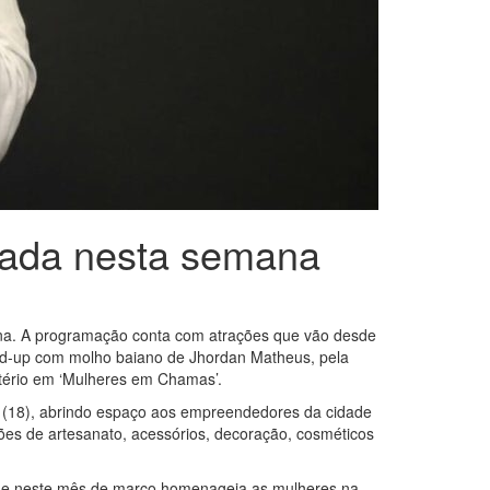
iada nesta semana
ana. A programação conta com atrações que vão desde
tand-up com molho baiano de Jhordan Matheus, pela
atério em ‘Mulheres em Chamas’.
ra (18), abrindo espaço aos empreendedores da cidade
ções de artesanato, acessórios, decoração, cosméticos
, que neste mês de março homenageia as mulheres na