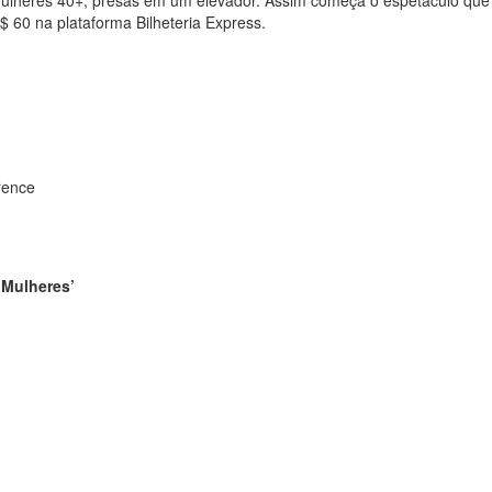
mulheres 40+, presas em um elevador. Assim começa o espetáculo que
 60 na plataforma Bilheteria Express.
rence
 Mulheres’