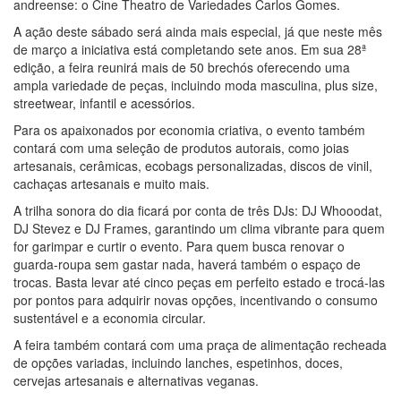
andreense: o Cine Theatro de Variedades Carlos Gomes.
A ação deste sábado será ainda mais especial, já que neste mês
de março a iniciativa está completando sete anos. Em sua 28ª
edição, a feira reunirá mais de 50 brechós oferecendo uma
ampla variedade de peças, incluindo moda masculina, plus size,
streetwear, infantil e acessórios.
Para os apaixonados por economia criativa, o evento também
contará com uma seleção de produtos autorais, como joias
artesanais, cerâmicas, ecobags personalizadas, discos de vinil,
cachaças artesanais e muito mais.
A trilha sonora do dia ficará por conta de três DJs: DJ Whooodat,
DJ Stevez e DJ Frames, garantindo um clima vibrante para quem
for garimpar e curtir o evento. Para quem busca renovar o
guarda-roupa sem gastar nada, haverá também o espaço de
trocas. Basta levar até cinco peças em perfeito estado e trocá-las
por pontos para adquirir novas opções, incentivando o consumo
sustentável e a economia circular.
A feira também contará com uma praça de alimentação recheada
de opções variadas, incluindo lanches, espetinhos, doces,
cervejas artesanais e alternativas veganas.