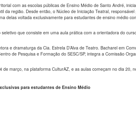
rritorial com as escolas públicas de Ensino Médio de Santo André, inic
til da região. Desde então, o Núcleo de Iniciação Teatral, responsáv
ma delas voltada exclusivamente para estudantes de ensino médio com
 seletivo que consiste em uma aula prática com a orientadora do curso
iretora e dramaturga da Cia. Estrela D’Alva de Teatro. Bacharel em Co
 Centro de Pesquisa e Formação do SESC/SP, integra a Comissão Orga
14 de março, na plataforma CulturAZ, e as aulas começam no dia 20, 
 exclusivas para estudantes de Ensino Médio