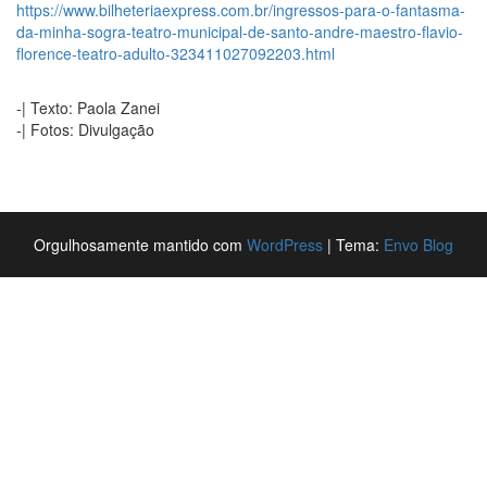
https://www.bilheteriaexpress.com.br/ingressos-para-o-fantasma-
da-minha-sogra-teatro-municipal-de-santo-andre-maestro-flavio-
florence-teatro-adulto-323411027092203.html
-| Texto: Paola Zanei
-| Fotos: Divulgação
Orgulhosamente mantido com
WordPress
|
Tema:
Envo Blog