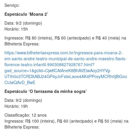
Serviço:
Espetáculo ‘Moana 2’
Data: 9/2 (domingo)
Horário: 15h
Ingressos: R$ 80 (inteira), R$ 60 (antecipado) e R$ 40 (meia) na
Bilheteria Express:
https://www.bilheteriaexpress.com.br/ingressos-para-moana-2-
em-santo-andre-teatro-municipal-de-santo-andre-maestro-flavio-
florence-teatro-infantil-990308827928767.html?
gad_source=1&gclid=CjwKCAiAneK8BhAVEiwAoy2HYVg-
UTth0o3TCRDXABJ24GP4yJvFsteLaoe4AK4PPcsyMCRh0jBiGxo
CtJwQAvD_BwE
Espetáculo ‘O fantasma da minha sogra’
Data: 9/2 (domingo)
Horário: 19h
Classificação: 12 anos
Ingressos: R$ 100 (inteira), R$ 60 (antecipado) e R$ 50 (meia) na
Bilheteria Express: