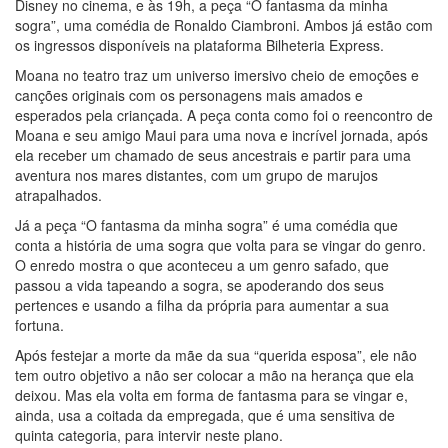
Disney no cinema, e às 19h, a peça “O fantasma da minha
sogra”, uma comédia de Ronaldo Ciambroni. Ambos já estão com
os ingressos disponíveis na plataforma Bilheteria Express.
Moana no teatro traz um universo imersivo cheio de emoções e
canções originais com os personagens mais amados e
esperados pela criançada. A peça conta como foi o reencontro de
Moana e seu amigo Maui para uma nova e incrível jornada, após
ela receber um chamado de seus ancestrais e partir para uma
aventura nos mares distantes, com um grupo de marujos
atrapalhados.
Já a peça “O fantasma da minha sogra” é uma comédia que
conta a história de uma sogra que volta para se vingar do genro.
O enredo mostra o que aconteceu a um genro safado, que
passou a vida tapeando a sogra, se apoderando dos seus
pertences e usando a filha da própria para aumentar a sua
fortuna.
Após festejar a morte da mãe da sua “querida esposa”, ele não
tem outro objetivo a não ser colocar a mão na herança que ela
deixou. Mas ela volta em forma de fantasma para se vingar e,
ainda, usa a coitada da empregada, que é uma sensitiva de
quinta categoria, para intervir neste plano.