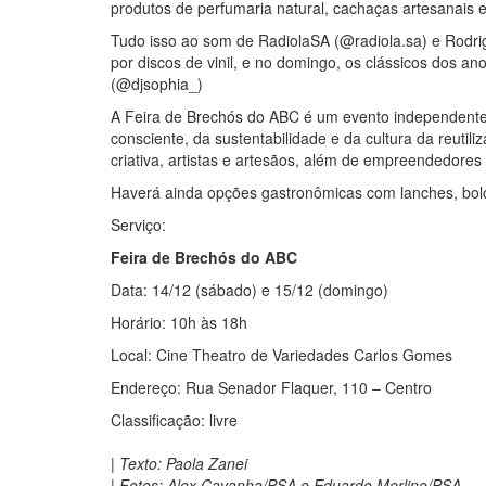
produtos de perfumaria natural, cachaças artesanais 
Tudo isso ao som de RadiolaSA (@radiola.sa) e Rodrig
por discos de vinil, e no domingo, os clássicos dos 
(@djsophia_)
A Feira de Brechós do ABC é um evento independent
consciente, da sustentabilidade e da cultura da reutil
criativa, artistas e artesãos, além de empreendedores 
Haverá ainda opções gastronômicas com lanches, bolo
Serviço:
Feira de Brechós do ABC
Data: 14/12 (sábado) e 15/12 (domingo)
Horário: 10h às 18h
Local: Cine Theatro de Variedades Carlos Gomes
Endereço: Rua Senador Flaquer, 110 – Centro
Classificação: livre
| Texto: Paola Zanei
| Fotos: Alex Cavanha/PSA e Eduardo Merlino/PSA