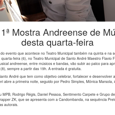
 1ª Mostra Andreense de Mús
desta quarta-feira
ão do evento que acontece no Teatro Municipal também na quinta e na s
uarta-feira (6), no Teatro Municipal de Santo André Maestro Flavio F
ical andreense, entre músicos e bandas, vão subir ao palco para apr
8), sempre a partir das 19h. A entrada é gratuita.
anto André que tem como objetivo celebrar, fortalecer e desenvolver a
eri abre a primeira noite, seguido por Pedro Simples, Mônica Marsola,
au MPB, Rodrigo Régis, Daniel Pessoa, Sentimento Carpete e Grupo 
elo rapper ZK, que se apresenta com a Candombanda, na sequência Preto
as autorais.