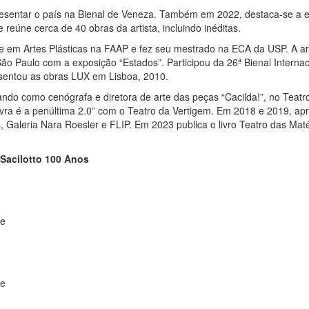
epresentar o país na Bienal de Veneza. Também em 2022, destaca-se a 
 reúne cerca de 40 obras da artista, incluindo inéditas.
em Artes Plásticas na FAAP e fez seu mestrado na ECA da USP. A artis
o Paulo com a exposição “Estados”. Participou da 26ª Bienal Intern
sentou as obras LUX em Lisboa, 2010.
ando como cenógrafa e diretora de arte das peças “Cacilda!”, no Teatr
vra é a penúltima 2.0” com o Teatro da Vertigem. Em 2018 e 2019, ap
, Galeria Nara Roesler e FLIP. Em 2023 publica o livro Teatro das Maté
 Sacilotto 100 Anos
re
re