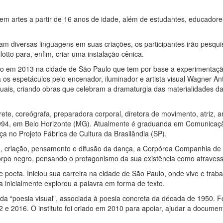
s em artes a partir de 16 anos de idade, além de estudantes, educadore
m diversas linguagens em suas criações, os participantes irão pesquisa
otto para, enfim, criar uma instalação cênica.
do em 2013 na cidade de São Paulo que tem por base a experimentaçã
ra os espetáculos pelo encenador, iluminador e artista visual Wagner 
visuais, criando obras que celebram a dramaturgia das materialidades 
rprete, coreógrafa, preparadora corporal, diretora de movimento, atri
994, em Belo Horizonte (MG). Atualmente é graduanda em Comunicação
 no Projeto Fábrica de Cultura da Brasilândia (SP).
sa, criação, pensamento e difusão da dança, a Corpórea Companhia d
corpo negro, pensando o protagonismo da sua existência como atrave
 e poeta. Iniciou sua carreira na cidade de São Paulo, onde vive e tra
inicialmente explorou a palavra em forma de texto.
a “poesia visual”, associada à poesia concreta da década de 1950. 
2 e 2016. O instituto foi criado em 2010 para apoiar, ajudar a docume