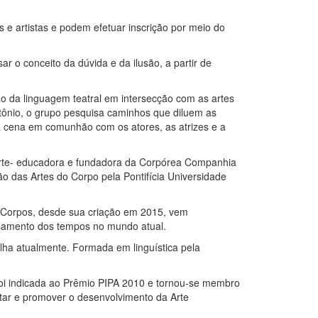
s e artistas e podem efetuar inscrição por meio do
r o conceito da dúvida e da ilusão, a partir de
o da linguagem teatral em intersecção com as artes
Antônio, o grupo pesquisa caminhos que diluem as
da cena em comunhão com os atores, as atrizes e a
z, arte- educadora e fundadora da Corpórea Companhia
 das Artes do Corpo pela Pontifícia Universidade
e Corpos, desde sua criação em 2015, vem
ssamento dos tempos no mundo atual.
balha atualmente. Formada em linguística pela
Foi indicada ao Prêmio PIPA 2010 e tornou-se membro
ntar e promover o desenvolvimento da Arte