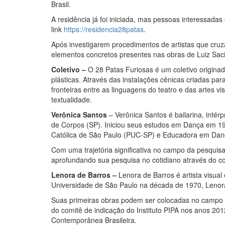
Brasil.
A residência já foi iniciada, mas pessoas interessada
link
https://residencia28patas
.
Após investigarem procedimentos de artistas que cruza
elementos concretos presentes nas obras de Luiz Sacil
Coletivo –
O 28 Patas Furiosas é um coletivo origina
plásticas. Através das instalações cênicas criadas pa
fronteiras entre as linguagens do teatro e das artes 
textualidade.
Verônica Santos
– Verônica Santos é bailarina, inté
de Corpos (SP). Iniciou seus estudos em Dança em 1
Católica de São Paulo (PUC-SP) e Educadora em Dança
Com uma trajetória significativa no campo da pesqui
aprofundando sua pesquisa no cotidiano através do 
Lenora de Barros –
Lenora de Barros é artista visual
Universidade de São Paulo na década de 1970, Lenora 
Suas primeiras obras podem ser colocadas no campo d
do comitê de indicação do Instituto PIPA nos anos 201
Contemporânea Brasileira.