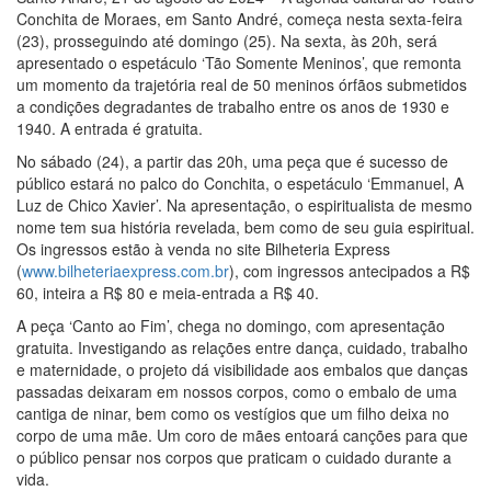
Conchita de Moraes, em Santo André, começa nesta sexta-feira
(23), prosseguindo até domingo (25). Na sexta, às 20h, será
apresentado o espetáculo ‘Tão Somente Meninos’, que remonta
um momento da trajetória real de 50 meninos órfãos submetidos
a condições degradantes de trabalho entre os anos de 1930 e
1940. A entrada é gratuita.
No sábado (24), a partir das 20h, uma peça que é sucesso de
público estará no palco do Conchita, o espetáculo ‘Emmanuel, A
Luz de Chico Xavier’. Na apresentação, o espiritualista de mesmo
nome tem sua história revelada, bem como de seu guia espiritual.
Os ingressos estão à venda no site Bilheteria Express
(
www.bilheteriaexpress.com.br
), com ingressos antecipados a R$
60, inteira a R$ 80 e meia-entrada a R$ 40.
A peça ‘Canto ao Fim’, chega no domingo, com apresentação
gratuita. Investigando as relações entre dança, cuidado, trabalho
e maternidade, o projeto dá visibilidade aos embalos que danças
passadas deixaram em nossos corpos, como o embalo de uma
cantiga de ninar, bem como os vestígios que um filho deixa no
corpo de uma mãe. Um coro de mães entoará canções para que
o público pensar nos corpos que praticam o cuidado durante a
vida.