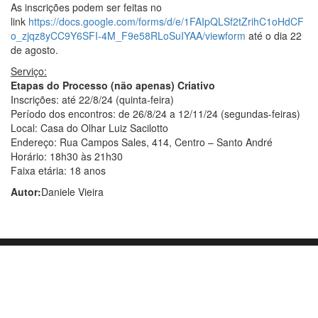
As inscrições podem ser feitas no
link
https://docs.google.com/forms/d/e/1FAIpQLSf2tZrihC1oHdCF
o_zjqz8yCC9Y6SFI-4M_F9e58RLoSuIYAA/viewform
até o dia 22
de agosto.
Serviço:
Etapas do Processo (não apenas) Criativo
Inscrições: até 22/8/24 (quinta-feira)
Período dos encontros: de 26/8/24 a 12/11/24 (segundas-feiras)
Local: Casa do Olhar Luiz Sacilotto
Endereço: Rua Campos Sales, 414, Centro – Santo André
Horário: 18h30 às 21h30
Faixa etária: 18 anos
Autor:
Daniele Vieira
Orgulhosamente mantido com
WordPress
|
Tema:
Envo Blog