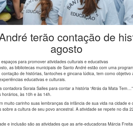
 André terão contação de his
agosto
s espaços para promover atividades culturais e educativas
to, as bibliotecas municipais de Santo André estão com uma programa
m contação de histórias, fantoches e gincana lúdica, tem como objeti
xperiências educativas e culturais.
 a contadora Soraia Salles para contar a história “Atrás da Mata Tem…”,
horários, às 10h e às 14h.
om muito carinho suas lembranças da infância de sua vida na cidade e 
 sobre a cultura de seu povo ancestral. A atividade se repete no dia 22
dade e inclusão são as atividades que as arte-educadoras Márcia Freit