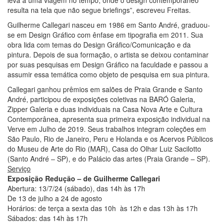
leva a uma viagem no tempo, onde o design contemporâneo
resulta na tela que não segue briefings”, escreveu Freitas.
Guilherme Callegari nasceu em 1986 em Santo André, graduou-
se em Design Gráfico com ênfase em tipografia em 2011. Sua
obra lida com temas do Design Gráfico/Comunicação e da
pintura. Depois de sua formação, o artista se deixou contaminar
por suas pesquisas em Design Gráfico na faculdade e passou a
assumir essa temática como objeto de pesquisa em sua pintura.
Callegari ganhou prêmios em salões de Praia Grande e Santo
André, participou de exposições coletivas na BARÓ Galeria,
Zipper Galeria e duas individuais na Casa Nova Arte e Cultura
Contemporânea, apresenta sua primeira exposição individual na
Verve em Julho de 2019. Seus trabalhos integram coleções em
São Paulo, Rio de Janeiro, Peru e Holanda e os Acervos Públicos
do Museu de Arte do Rio (MAR), Casa do Olhar Luiz Sacilotto
(Santo André – SP), e do Palácio das artes (Praia Grande – SP).
Serviço
Exposição Redução – de Guilherme Callegari
Abertura: 13/7/24 (sábado), das 14h às 17h
De 13 de julho a 24 de agosto
Horários: de terça a sexta das 10h às 12h e das 13h às 17h
Sábados: das 14h às 17h