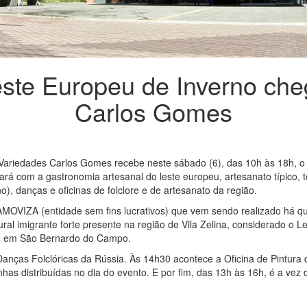
Leste Europeu de Inverno ch
Carlos Gomes
Variedades Carlos Gomes recebe neste sábado (6), das 10h às 18h, o 
ará com a gastronomia artesanal do leste europeu, artesanato típico, t
o), danças e oficinas de folclore e de artesanato da região.
da AMOVIZA (entidade sem fins lucrativos) que vem sendo realizado há q
ral imigrante forte presente na região de Vila Zelina, considerado o 
 e em São Bernardo do Campo.
anças Folclóricas da Rússia. Às 14h30 acontece a Oficina de Pintura
has distribuídas no dia do evento. E por fim, das 13h às 16h, é a ve