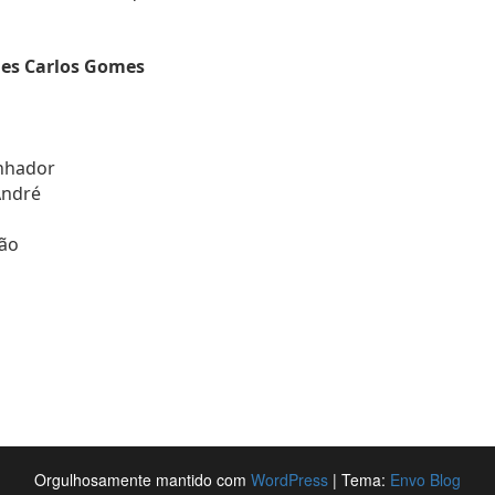
des Carlos Gomes
onhador
André
lão
Orgulhosamente mantido com
WordPress
|
Tema:
Envo Blog