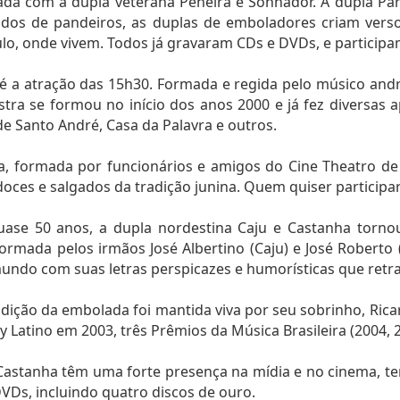
da com a dupla veterana Peneira e Sonhador. A dupla Pa
os de pandeiros, as duplas de emboladores criam versos
o, onde vivem. Todos já gravaram CDs e DVDs, e participam 
 é a atração das 15h30. Formada e regida pelo músico andr
stra se formou no início dos anos 2000 e já fez diversas
e Santo André, Casa da Palavra e outros.
ilha, formada por funcionários e amigos do Cine Theatro 
oces e salgados da tradição junina. Quem quiser participar
ase 50 anos, a dupla nordestina Caju e Castanha torno
ormada pelos irmãos José Albertino (Caju) e José Roberto
mundo com suas letras perspicazes e humorísticas que retrat
adição da embolada foi mantida viva por seu sobrinho, Ricar
tino em 2003, três Prêmios da Música Brasileira (2004, 
 Castanha têm uma forte presença na mídia e no cinema, te
DVDs, incluindo quatro discos de ouro.