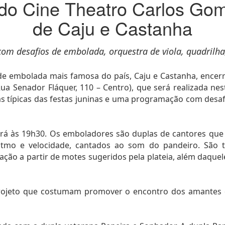
a do Cine Theatro Carlos G
de Caju e Castanha
m desafios de embolada, orquestra de viola, quadrilha,
de embolada mais famosa do país, Caju e Castanha, encer
a Senador Fláquer, 110 – Centro), que será realizada nes
 típicas das festas juninas e uma programação com desafi
rá às 19h30. Os emboladores são duplas de cantores que 
itmo e velocidade, cantados ao som do pandeiro. São 
lação a partir de motes sugeridos pela plateia, além daquel
ojeto que costumam promover o encontro dos amantes da