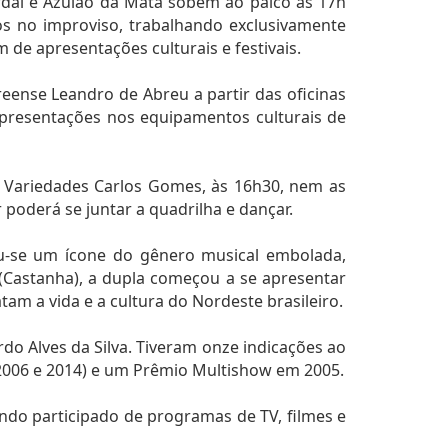
rdal e Azulão da Mata sobem ao palco às 17h
 no improviso, trabalhando exclusivamente
de apresentações culturais e festivais.
eense Leandro de Abreu a partir das oficinas
 apresentações nos equipamentos culturais de
de Variedades Carlos Gomes, às 16h30, nem as
 poderá se juntar a quadrilha e dançar.
u-se um ícone do gênero musical embolada,
 (Castanha), a dupla começou a se apresentar
am a vida e a cultura do Nordeste brasileiro.
do Alves da Silva. Tiveram onze indicações ao
2006 e 2014) e um Prêmio Multishow em 2005.
ndo participado de programas de TV, filmes e