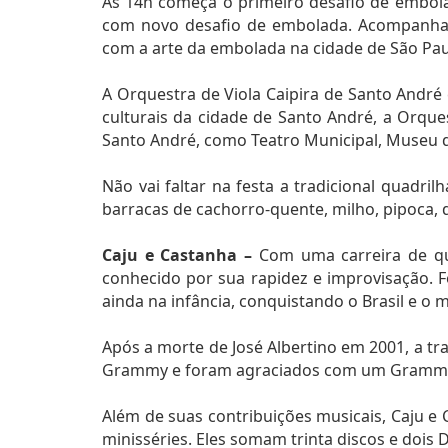
Às 14h começa o primeiro desafio de embola
com novo desafio de embolada. Acompanhad
com a arte da embolada na cidade de São Paul
A Orquestra de Viola Caipira de Santo André
culturais da cidade de Santo André, a Orque
Santo André, como Teatro Municipal, Museu d
Não vai faltar na festa a tradicional quadr
barracas de cachorro-quente, milho, pipoca, d
Caju e Castanha –
Com uma carreira de qu
conhecido por sua rapidez e improvisação. F
ainda na infância, conquistando o Brasil e o 
Após a morte de José Albertino em 2001, a tr
Grammy e foram agraciados com um Grammy La
Além de suas contribuições musicais, Caju e
minisséries. Eles somam trinta discos e dois 