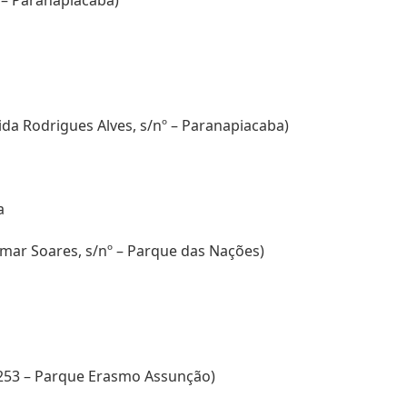
º – Paranapiacaba)
nida Rodrigues Alves, s/nº – Paranapiacaba)
a
demar Soares, s/nº – Parque das Nações)
 253 – Parque Erasmo Assunção)