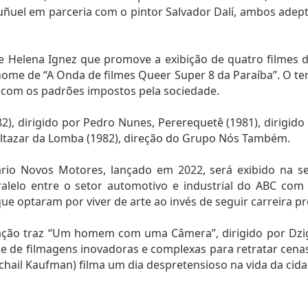
 Buñuel em parceria com o pintor Salvador Dalí, ambos adep
lube Helena Ignez que promove a exibição de quatro filmes
ome de “A Onda de filmes Queer Super 8 da Paraíba”. O te
 com os padrões impostos pela sociedade.
982), dirigido por Pedro Nunes, Pererequetê (1981), dirigid
Baltazar da Lomba (1982), direção do Grupo Nós Também.
io Novos Motores, lançado em 2022, será exibido na sext
alelo entre o setor automotivo e industrial do ABC com 
que optaram por viver de arte ao invés de seguir carreira pro
mação traz “Um homem com uma Câmera”, dirigido por Dziga
e de filmagens inovadoras e complexas para retratar cena
ichail Kaufman) filma um dia despretensioso na vida da ci