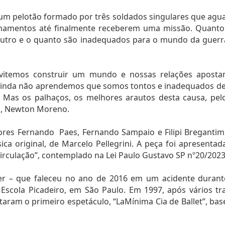
e um pelotão formado por três soldados singulares que agu
namentos até finalmente receberem uma missão. Quanto m
utro e o quanto são inadequados para o mundo da guerra.
evitemos construir um mundo e nossas relações apost
ainda não aprendemos que somos tontos e inadequados dema
o. Mas os palhaços, os melhores arautos desta causa, pe
ma, Newton Moreno.
res Fernando Paes, Fernando Sampaio e Filipi Bregantim
a original, de Marcelo Pellegrini. A peça foi apresenta
irculação”, contemplado na Lei Paulo Gustavo SP nº20/2023
– que faleceu no ano de 2016 em um acidente durante
scola Picadeiro, em São Paulo. Em 1997, após vários t
ram o primeiro espetáculo, “LaMínima Cia de Ballet”, base