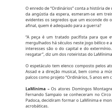
O enredo de “Ordinários” conta a história d
da angústia da espera, esmeram-se em trei
evidentes os segredos que um esconde do o
afinal, quem é adequado para a guerra?
“A peça é um tratado pacifista para que 
mergulhados há séculos neste jogo bélico e 
interesses são o do capital e do extermíni
resgatar”, diz um dos roteiristas do LaMíni
O espetáculo tem elenco composto pelos ato
Assad e a direção musical, bem como a músic
palcos como projeto “Ordinários, 5 anos em c
LaMínima –
Os atores Domingos Montagner 
Fernando Sampaio se conheceram no Circo E
Padoca, decidiram formar o LaMínima e monta
acrobáticas.