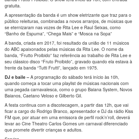
gratuita.
A apresentação da banda é um show eletrizante que traz para o
público releituras, combinadas a novos arranjos, de músicas que
se eternizaram nas vozes de Rita Lee e Raul Seixas, como
“Banho de Espuma”, “Chega Mais” e “Mosca na Sopa”
A banda, criada em 2017, foi resultado da união de 11 músicos
do ABC apaixonados pelas músicas da Rita Lee. O nome da
banda, “Frutto Proibido” faz referência ao trabalho de Rita Lee e
seu clássico disco “Fruto Proibido”, gravado quando ela estava à
frente da banda “Tutti Frutti”, lançado em 1975.
DJ e baile –
A programação do sábado terá início às 10h,
quando começa a tocar uma playlist de músicas nacionais com
uma pegada carnavalesca, como o grupo Baiana System, Novos
Baianos, Caetano Veloso e Gilberto Gil.
A festa continua com a discotecagem, a partir das 12h, que vai
ficar a cargo do Rodrigo Branco, apresentador e DJ da rádio Kiss
FM que, por atuar em uma emissora de perfil rock’n’roll, deverá
levar ao Cine Theatro Carlos Gomes um carnaval diferenciado
que promete divertir crianças e adultos.