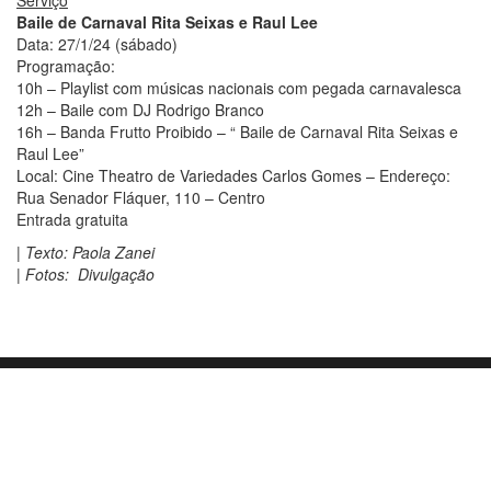
Serviço
Baile de Carnaval Rita Seixas e Raul Lee
Data: 27/1/24 (sábado)
Programação:
10h – Playlist com músicas nacionais com pegada carnavalesca
12h – Baile com DJ Rodrigo Branco
16h – Banda Frutto Proibido – “ Baile de Carnaval Rita Seixas e
Raul Lee”
Local: Cine Theatro de Variedades Carlos Gomes – Endereço:
Rua Senador Fláquer, 110 – Centro
Entrada gratuita
| Texto: Paola Zanei
| Fotos: Divulgação
Orgulhosamente mantido com
WordPress
|
Tema:
Envo Blog