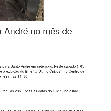
to André no mês de
os para Santo André em setembro. Neste sábado (16),
e a exibição do filme “O Último Ônibus”, no Centro de
-feira), às 14h30.
outor”, às 20h. Todas as datas do Cineclube estão
e São Paulo – promove, além da exibição de filmes,