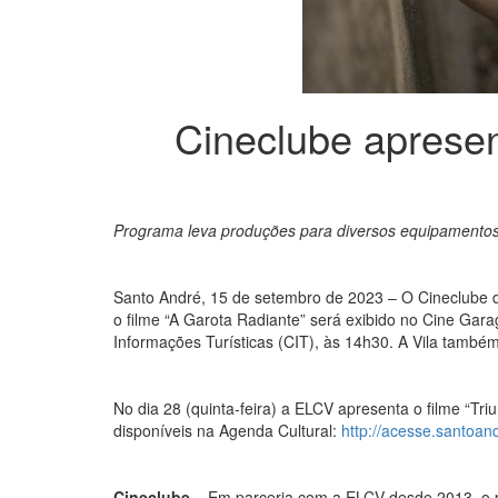
Cineclube apresen
Programa leva produções para diversos equipamentos
Santo André, 15 de setembro de 2023 – O Cineclube d
o filme “A Garota Radiante” será exibido no Cine Gara
Informações Turísticas (CIT), às 14h30. A Vila também
No dia 28 (quinta-feira) a ELCV apresenta o filme “Tr
disponíveis na Agenda Cultural:
http://acesse.santoan
Cineclube –
Em parceria com a ELCV desde 2013, o p