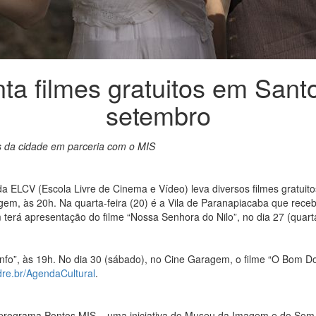
ta filmes gratuitos em San
setembro
 da cidade em parceria com o MIS
a ELCV (Escola Livre de Cinema e Vídeo) leva diversos filmes gratuit
gem, às 20h. Na quarta-feira (20) é a Vila de Paranapiacaba que receb
 terá apresentação do filme “Nossa Senhora do Nilo”, no dia 27 (quarta
iunfo”, às 19h. No dia 30 (sábado), no Cine Garagem, o filme “O Bom D
dre.br/AgendaCultural
.
rograma Pontos MIS – uma iniciativa do Museu da Imagem e do Som d