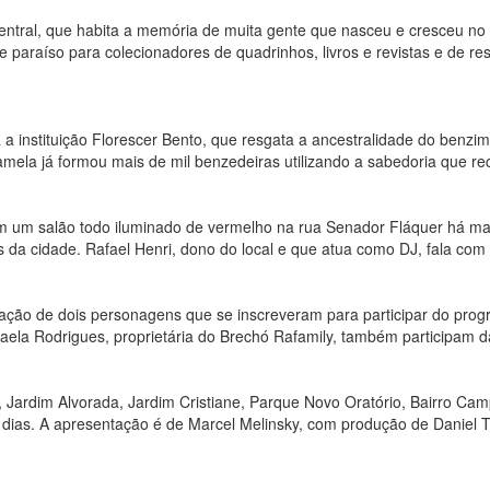
central, que habita a memória de muita gente que nasceu e cresceu n
 paraíso para colecionadores de quadrinhos, livros e revistas e de res
 instituição Florescer Bento, que resgata a ancestralidade do benzi
mela já formou mais de mil benzedeiras utilizando a sabedoria que r
m um salão todo iluminado de vermelho na rua Senador Fláquer há ma
s da cidade. Rafael Henri, dono do local e que atua como DJ, fala com 
ação de dois personagens que se inscreveram para participar do prog
faela Rodrigues, proprietária do Brechó Rafamily, também participam 
Jardim Alvorada, Jardim Cristiane, Parque Novo Oratório, Bairro Campe
5 dias. A apresentação é de Marcel Melinsky, com produção de Daniel T