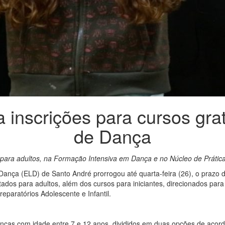
 inscrições para cursos grat
de Dança
 para adultos, na Formação Intensiva em Dança e no Núcleo de Prátic
 Dança (ELD) de Santo André prorrogou até quarta-feira (26), o prazo 
ados para adultos, além dos cursos para iniciantes, direcionados para
paratórios Adolescente e Infantil.
ianças com idade entre 7 e 12 anos, divididos em duas opções de acord