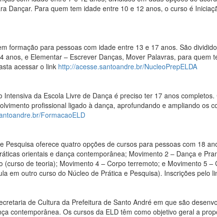
ara Dançar. Para quem tem idade entre 10 e 12 anos, o curso é Inicia
em formação para pessoas com idade entre 13 e 17 anos. São dividid
14 anos, e Elementar – Escrever Danças, Mover Palavras, para quem t
asta acessar o link
http://acesse.santoandre.br/NucleoPrepELDA
 Intensiva da Escola Livre de Dança é preciso ter 17 anos completos
vimento profissional ligado à dança, aprofundando e ampliando os co
.santoandre.br/FormacaoELD
e Pesquisa oferece quatro opções de cursos para pessoas com 18 ano
e práticas orientais e dança contemporânea; Movimento 2 – Dança e Pr
(curso de teoria); Movimento 4 – Corpo terremoto; e Movimento 5 – 
 em outro curso do Núcleo de Prática e Pesquisa). Inscrições pelo l
ecretaria de Cultura da Prefeitura de Santo André em que são desenv
nça contemporânea. Os cursos da ELD têm como objetivo geral a propo