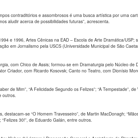
 tempos contraditórios e assombrosos é uma busca artística por uma car
s aludir acerca de possibilidades futuras”, acrescenta.
1994 e 1996, Artes Cênicas na EAD – Escola de Arte Dramática/USP; 
ação em Jornalismo pela USCS (Universidade Municipal de São Caetan
urgia, com Chico de Assis; formou-se em Dramaturgia pelo Núcleo de
Ator Criador, com Ricardo Kosovsk; Canto no Teatro, com Dionísio Mor
aber de Mim”, “A Felicidade Segundo os Felizes”; “A Tempestade”, de
e outros.
idos, destacam-se “O Homem Travesseiro”, de Martin MacDonagh; “Mão
“Felizes 30!”, de Eduardo Galán, entre outros.