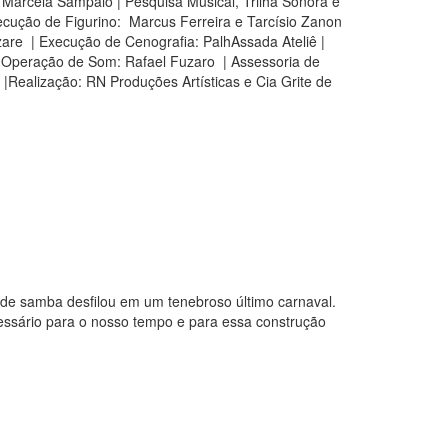
: Marcela Sampaio | Pesquisa Musical, Trilha Sonora e
Execução de Figurino: Marcus Ferreira e Tarcísio Zanon
zzare | Execução de Cenografia: PalhAssada Ateliê |
a e Operação de Som: Rafael Fuzaro | Assessoria de
Realização: RN Produções Artísticas e Cia Grite de
 de samba desfilou em um tenebroso último carnaval.
cessário para o nosso tempo e para essa construção