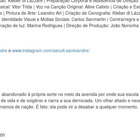
ão: Kleber di Lázzare | Preparação Corporal e Assistência de Direção
ical: Vitor Trida | Voz na Canção Original: Aline Calixto | Criação e 
o | Pintura de Arte: Leandro Art | Criação de Cenografia: Kleber di Lá
| Identidade Visual e Mídias Sociais: Carlos Sanmartin | Contrarregr
ração de luz: Marina Rodrigues | Direção de Produção: João Noronha |
ndre
e
www.instagram.com/secult.santoandre/
á abandonado à própria sorte no meio da avenida por onde sua escola
a de vida e de oxigênio e narra a sua derrocada. Um olhar afiado e ne
mamos de nação. É fato: ela pode vir a desabar a qualquer momento.
20h