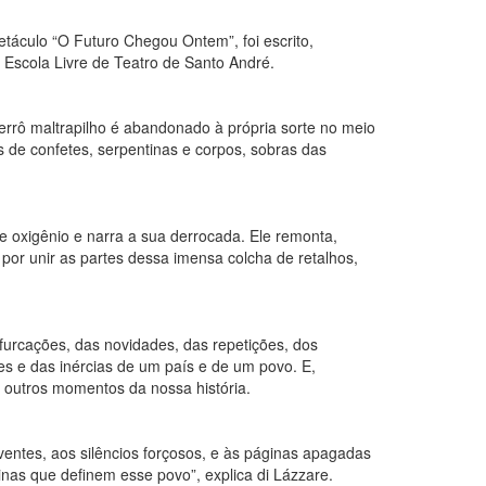
táculo “O Futuro Chegou Ontem”, foi escrito,
 Escola Livre de Teatro de Santo André.
ierrô maltrapilho é abandonado à própria sorte no meio
 de confetes, serpentinas e corpos, sobras das
de oxigênio e narra a sua derrocada. Ele remonta,
por unir as partes dessa imensa colcha de retalhos,
bifurcações, das novidades, das repetições, dos
ões e das inércias de um país e de um povo. E,
 outros momentos da nossa história.
iventes, aos silêncios forçosos, e às páginas apagadas
ginas que definem esse povo”, explica di Lázzare.