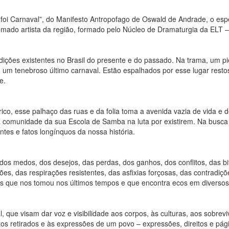
foi Carnaval”, do Manifesto Antropofago de Oswald de Andrade, o espe
nomado artista da região, formado pelo Núcleo de Dramaturgia da ELT –
dições existentes no Brasil do presente e do passado. Na trama, um p
um tenebroso último carnaval. Estão espalhados por esse lugar restos
e.
ico, esse palhaço das ruas e da folia toma a avenida vazia de vida e 
a comunidade da sua Escola de Samba na luta por existirem. Na busca 
tes e fatos longínquos da nossa história.
ir dos medos, dos desejos, das perdas, dos ganhos, dos conflitos, das 
dões, das respirações resistentes, das asfixias forçosas, das contradiç
s que nos tomou nos últimos tempos e que encontra ecos em diversos
l, que visam dar voz e visibilidade aos corpos, às culturas, aos sobrev
reitos retirados e às expressões de um povo – expressões, direitos e pá