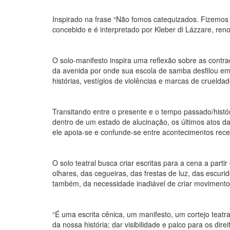
Inspirado na frase “Não fomos catequizados. Fizemos 
concebido e é interpretado por Kleber di Lázzare, re
O solo-manifesto inspira uma reflexão sobre as contra
da avenida por onde sua escola de samba desfilou em 
histórias, vestígios de violências e marcas de crueldad
Transitando entre o presente e o tempo passado/histór
dentro de um estado de alucinação, os últimos atos d
ele apoia-se e confunde-se entre acontecimentos recen
O solo teatral busca criar escritas para a cena a part
olhares, das cegueiras, das frestas de luz, das escuri
também, da necessidade inadiável de criar movimento
“É uma escrita cênica, um manifesto, um cortejo teatra
da nossa história; dar visibilidade e palco para os di