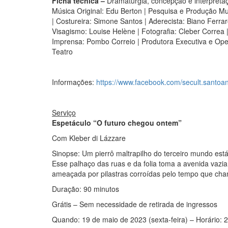
Ficha técnica –
Dramaturgia, concepção e interpretaç
Música Original: Edu Berton | Pesquisa e Produção Mus
| Costureira: Simone Santos | Aderecista: Biano Ferrar
Visagismo: Louise Helène | Fotografia: Cleber Correa 
Imprensa: Pombo Correio | Produtora Executiva e Ope
Teatro
Informações:
https://www.facebook.com/secult.santoa
Serviço
Espetáculo “O futuro chegou ontem”
Com Kleber di Lázzare
Sinopse: Um pierrô maltrapilho do terceiro mundo est
Esse palhaço das ruas e da folia toma a avenida vazi
ameaçada por pilastras corroídas pelo tempo que cha
Duração: 90 minutos
Grátis – Sem necessidade de retirada de ingressos
Quando: 19 de maio de 2023 (sexta-feira) – Horário: 