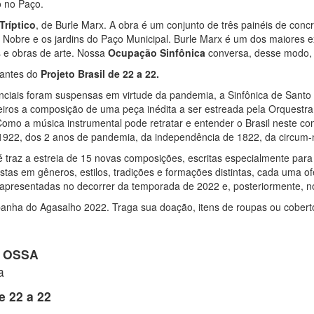
o no Paço.
Tríptico
, de Burle Marx. A obra é um conjunto de três painéis de con
o Nobre e os jardins do Paço Municipal. Burle Marx é um dos maiores 
s e obras de arte. Nossa
Ocupação Sinfônica
conversa, desse modo,
rantes do
Projeto Brasil de 22 a 22.
nciais foram suspensas em virtude da pandemia, a Sinfônica de Sant
ileiros a composição de uma peça inédita a ser estreada pela Orquest
omo a música instrumental pode retratar e entender o Brasil neste co
 1922, dos 2 anos de pandemia, da independência de 1822, da circum
 traz a estreia de 15 novas composições, escritas especialmente par
ostas em gêneros, estilos, tradições e formações distintas, cada uma o
apresentadas no decorrer da temporada de 2022 e, posteriormente, nos
ha do Agasalho 2022. Traga sua doação, itens de roupas ou coberto
| OSSA
a
e 22 a 22