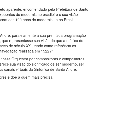
creto aparente, encomendado pela Prefeitura de Santo
expoentes do modernismo brasileiro e sua visão
 com aos 100 anos do modernismo no Brasil.
o André, paralelamente a sua premiada programação
ra, que representasse sua visão do que a música de
meço de século XXI, tendo como referência os
-navegação realizada em 1522?”
a nossa Orquestra por compositoras e compositores
ferece sua visão do significado de ser moderno, ser
 canais virtuais da Sinfônica de Santo André.
res e doe a quem mais precisa!