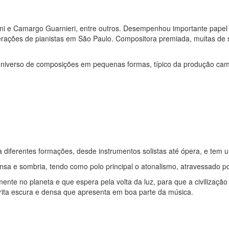
ni e Camargo Guarnieri, entre outros. Desempenhou importante papel n
erações de pianistas em São Paulo. Compositora premiada, muitas de 
niverso de composições em pequenas formas, típico da produção cam
diferentes formações, desde instrumentos solistas até ópera, e tem um
nsa e sombria, tendo como polo principal o atonalismo, atravessado po
ente no planeta e que espera pela volta da luz, para que a civilizaçã
rita escura e densa que apresenta em boa parte da música.