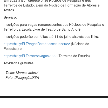
Em 2022 a ELT oferece onze Núcleos de Pesquisa e três
Terreiros de Estudo, além do Núcleo de Formação de Atores e
Atrizes.
Serviço
:
Inscrições para vagas remanescentes dos Núcleos de Pesquisa e
Terreiro da Escola Livre de Teatro de Santo André
Inscrições poderão ser feitas até 11 de julho através dos links:
https://bit.ly/ELTVagasRemanescentes2022
(Núcleos de
Pesquisa) e
https://bit.ly/ELTerreirosvagas2022
(Terreiros de Estudo).
Atividades gratuitas.
| Texto: Marcos Imbrizi
| Foto: Divulgação/PSA
Orgulhosamente mantido com
WordPress
|
Tema:
Envo Blog