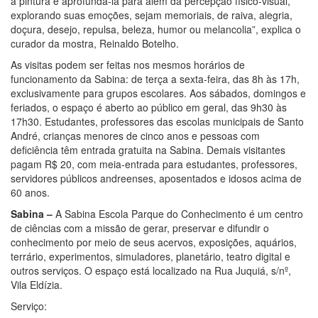
a pintura e aprofundá-la para além da percepção físico-visual,
explorando suas emoções, sejam memoriais, de raiva, alegria,
doçura, desejo, repulsa, beleza, humor ou melancolia”, explica o
curador da mostra, Reinaldo Botelho.
As visitas podem ser feitas nos mesmos horários de
funcionamento da Sabina: de terça a sexta-feira, das 8h às 17h,
exclusivamente para grupos escolares. Aos sábados, domingos e
feriados, o espaço é aberto ao público em geral, das 9h30 às
17h30. Estudantes, professores das escolas municipais de Santo
André, crianças menores de cinco anos e pessoas com
deficiência têm entrada gratuita na Sabina. Demais visitantes
pagam R$ 20, com meia-entrada para estudantes, professores,
servidores públicos andreenses, aposentados e idosos acima de
60 anos.
Sabina –
A Sabina Escola Parque do Conhecimento é um centro
de ciências com a missão de gerar, preservar e difundir o
conhecimento por meio de seus acervos, exposições, aquários,
terrário, experimentos, simuladores, planetário, teatro digital e
outros serviços. O espaço está localizado na Rua Juquiá, s/nº,
Vila Eldízia.
Serviço: