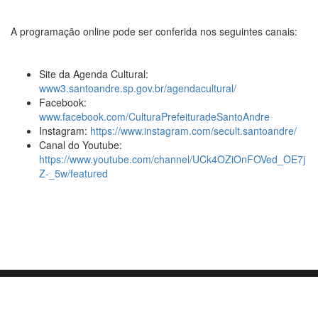
A programação online pode ser conferida nos seguintes canais:
Site da Agenda Cultural:
www3.santoandre.sp.gov.br/agendacultural/
Facebook:
www.facebook.com/CulturaPrefeituradeSantoAndre
Instagram:
https://www.instagram.com/secult.santoandre/
Canal do Youtube:
https://www.youtube.com/channel/UCk4OZiOnFOVed_OE7j
Z-_5w/featured
Orgulhosamente mantido com
WordPress
|
Tema:
Envo Blog