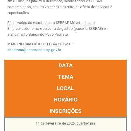
em 01 ano, de janeiro a dezembro, sendo todos os CESAs
contemplados, em um verdadeiro circuito de oferta de serviços e
capacitações.
São levadas as estruturas do SEBRAE Móvel, palestra
Empreendedorismo e palestra de gestão (parceria SEBRAE) e
atendimento Banco do Povo Paulista.
MAIS INFORMAÇÕES:
(11) 4433-0523 –
sbarbosa@santoandre.sp.gov.br
DATA
TEMA
LOCAL
HORÁRIO
INSCRIÇÕES
11 de
fevereiro
de 2026, quarta-feira