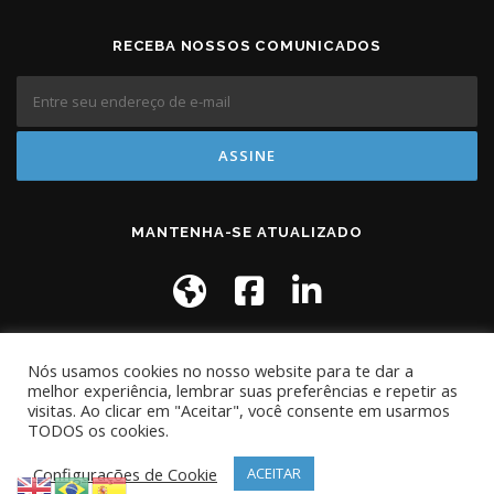
RECEBA NOSSOS COMUNICADOS
MANTENHA-SE ATUALIZADO
Nós usamos cookies no nosso website para te dar a
melhor experiência, lembrar suas preferências e repetir as
visitas. Ao clicar em "Aceitar", você consente em usarmos
TODOS os cookies.
Copyright © 2026 Portal do Empreendedor Santo André
–
Tema
OnePress
por FameThemes
Configurações de Cookie
ACEITAR