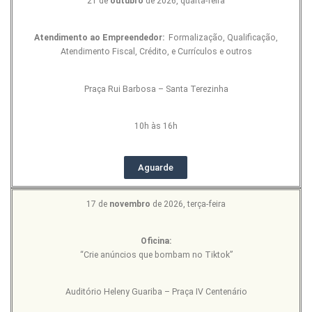
21 de
outubro
de 2026, quarta-feira
Atendimento ao Empreendedor:
Formalização, Qualificação,
Atendimento Fiscal, Crédito, e Currículos e outros
Praça Rui Barbosa – Santa Terezinha
10h às 16h
Aguarde
17 de
novembro
de 2026, terça-feira
Oficina:
“Crie anúncios que bombam no Tiktok”
Auditório Heleny Guariba – Praça IV Centenário