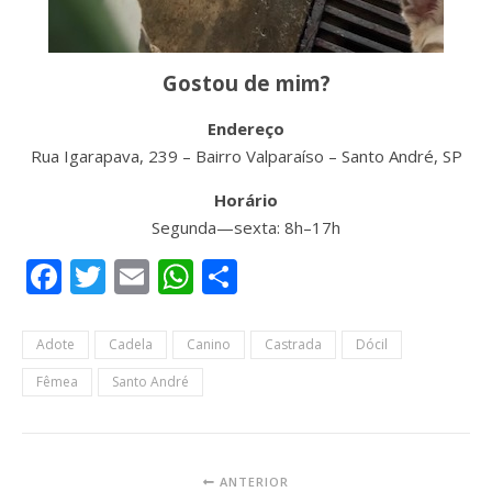
Gostou de mim?
Endereço
Rua Igarapava, 239 – Bairro Valparaíso – Santo André, SP
Horário
Segunda—sexta: 8h–17h
Facebook
Twitter
Email
WhatsApp
Share
Adote
Cadela
Canino
Castrada
Dócil
Fêmea
Santo André
ANTERIOR