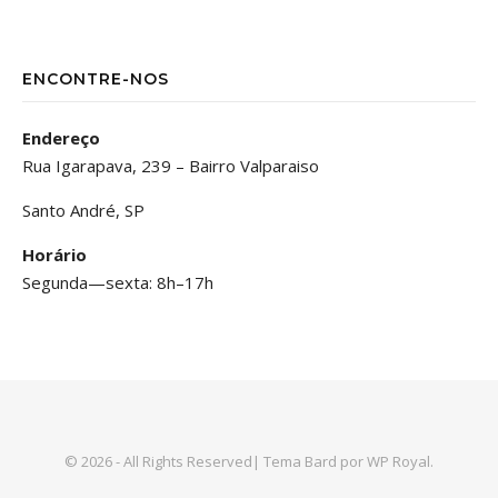
ENCONTRE-NOS
Endereço
Rua Igarapava, 239 – Bairro Valparaiso
Santo André, SP
Horário
Segunda—sexta: 8h–17h
© 2026 - All Rights Reserved|
Tema Bard por
WP Royal
.