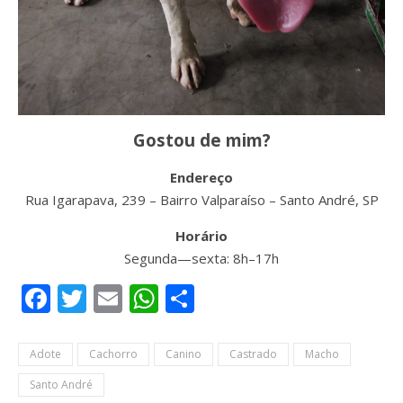
Gostou de mim?
Endereço
Rua Igarapava, 239 – Bairro Valparaíso – Santo André, SP
Horário
Segunda—sexta: 8h–17h
Facebook
Twitter
Email
WhatsApp
Share
Adote
Cachorro
Canino
Castrado
Macho
Santo André