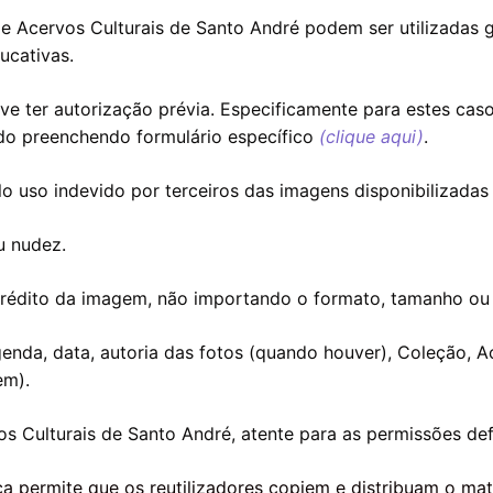
e Acervos Culturais de Santo André podem ser utilizadas 
ucativas.
eve ter autorização prévia. Especificamente para estes cas
do preenchendo formulário específico
(
clique aqui
)
.
o uso indevido por terceiros das imagens disponibilizadas 
u nudez.
 crédito da imagem, não importando o formato, tamanho ou
genda, data, autoria das fotos (quando houver), Coleção, 
em).
os Culturais de Santo André, atente para as permissões def
nça permite que os reutilizadores copiem e distribuam o ma