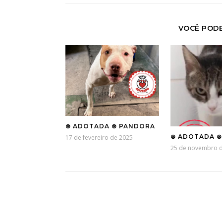
VOCÊ POD
⊗ ADOTADA ⊗ PANDORA
⊗ ADOTADA ⊗
17 de fevereiro de 2025
25 de novembro 