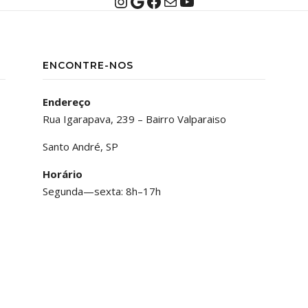
Instagram
Google
Facebook
E-mail
Youtube
ENCONTRE-NOS
Endereço
Rua Igarapava, 239 – Bairro Valparaiso
Santo André, SP
Horário
Segunda—sexta: 8h–17h
s