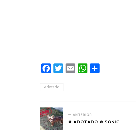
Facebook
Twitter
Email
WhatsApp
Share
Adotado
ANTERIOR
⊗ ADOTADO ⊗ SONIC