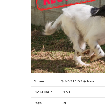
Nome
⊗ ADOTADO ⊗ Nina
Prontuário
397/19
Raça
SRD