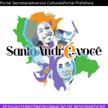
Portal Secretaria
Acervos Culturais
Portal Prefeitura
PESSOAS
TERRITÓRIOS
FORMAÇÃO DE REDES
PARTICIPE